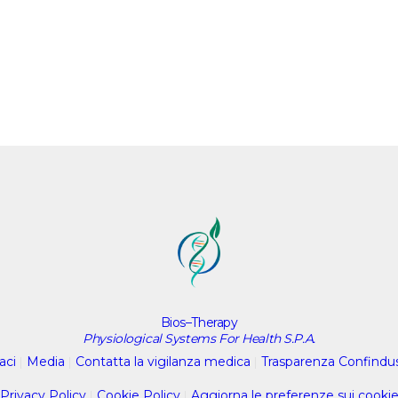
Bios–Therapy
Physiological Systems For Health S.P.A.
aci
|
Media
|
Contatta la vigilanza medica
|
Trasparenza Confindu
Privacy Policy
|
Cookie Policy
|
Aggiorna le preferenze sui cooki