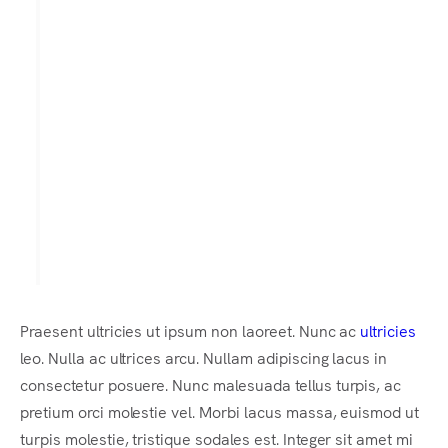
consectetur adipiscing elit.
Integer posuere erat a ante.
Vestibulum pellentesque, purus
ut dignissim consectetur, nulla
erat ultrices purus.
Someone famous in
Source Title
Praesent ultricies ut ipsum non laoreet. Nunc ac
ultricies
leo. Nulla ac ultrices arcu. Nullam adipiscing lacus in
consectetur posuere. Nunc malesuada tellus turpis, ac
pretium orci molestie vel. Morbi lacus massa, euismod ut
turpis molestie, tristique sodales est. Integer sit amet mi